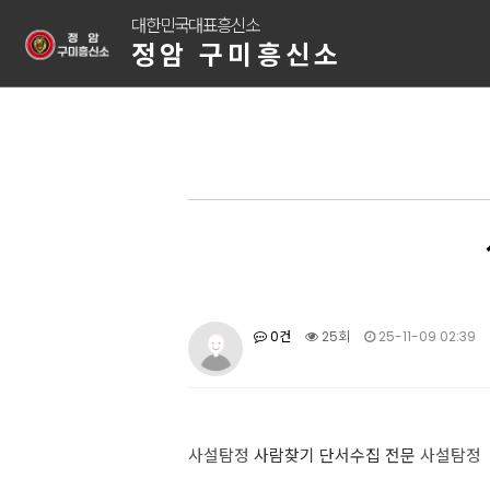
대한민국대표흥신소
정암 구미흥신소
0건
25회
25-11-09 02:39
사설탐정
사람찾기 단서수집 전문
사설탐정