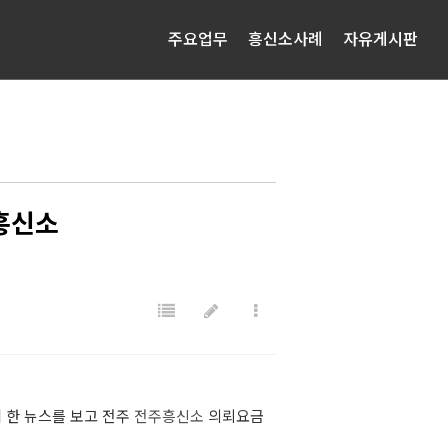
주요업무
흥신소사례
자유게시판
흥신소
 한 뉴스를 보고 전주
전주흥신소
의뢰요금