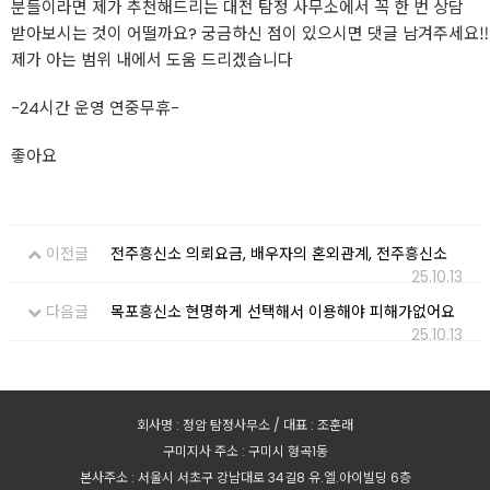
분들이라면 제가 추천해드리는 대전 탐정 사무소에서 꼭 한 번 상담
받아보시는 것이 어떨까요? 궁금하신 점이 있으시면 댓글 남겨주세요‼
제가 아는 범위 내에서 도움 드리겠습니다
-24시간 운영 연중무휴-
좋아요
이전글
전주흥신소 의뢰요금, 배우자의 혼외관계, 전주흥신소
25.10.13
다음글
목포흥신소 현명하게 선택해서 이용해야 피해가없어요
25.10.13
회사명 : 정암 탐정사무소 / 대표 : 조훈래
구미지사 주소 : 구미시 형곡1동
본사주소 : 서울시 서초구 강남대로 34길8 유.엘.아이빌딩 6층