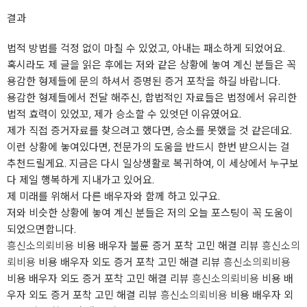
결과
법적 방법를 걱정 없이 마칠 수 있었고, 아내는 패소하게 되었어요.
혹시라도 제 글을 읽은 후에는 저와 같은 상황에 놓여 계신 분들은 꼭
용감한 형제들에 문의 하셔서 증명된 증거 포착을 하길 바랍니다.
용감한 형제들에서 전달 해주신, 합법적인 자료들은 법정에서 유리한
법적 효력이 있었꼬, 제가 승소할 수 있엇던 이유였어요.
제가 직접 증거자료를 찾으려고 했다면, 승소를 못했을 것 같은데요.
이런 상황에 놓여있다면, 전문가의 도움을 반드시 한번 받으시는 걸
추천드릴게요. 지금은 다시 일상생활로 복귀하여, 이 세상에서 누구보
다 제일 행복하게 지내가고 있어요.
제 미래를 위해서 다른 배우자와 함께 하고 있구요.
저와 비슷한 상황에 놓여 계신 분들은 저의 오늘 포스팅이 꼭 도움이
되었으면합니다.
흥신소의뢰비용
비용 배우자 불륜 증거 포착 고민 해결 리뷰
흥신소의
뢰비용
비용 배우자 외도 증거 포착 고민 해결 리뷰
흥신소의뢰비용
비용 배우자 외도 증거 포착 고민 해결 리뷰
흥신소의뢰비용
비용 배
우자 외도 증거 포착 고민 해결 리뷰
흥신소의뢰비용
비용 배우자 외