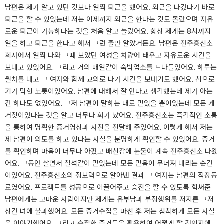
남편은 제가 알고 있던 것보다 일찍 퇴근을 했어요. 외근을 나갔다가 바로
퇴근을 할 수 있었는데 저는 이제까지 외근을 한다는 것도 몰랐으며 자유
로운 퇴근이 가능하다는 것을 처음 알고 놀랐어요. 항상 제게는 8시까지
일을 하고 퇴근을 한다고 해서 그런 줄만 알았거든요. 남편은
전주흥신소
회사에서 일찍 나와 그때 보았던 여성을 차량에 태우고 자유로운 시간을
보내고 있었어요. 그리고 거의 매일같이 숙박업소를 드나들었어요. 하루는
월차를 내고 그 여자와 함께 교외로 나가 시간을 보내기도 했어요. 참으로
기가 막힌 노릇이었어요. 남편에 대해서 잘 안다고 생각했는데 제가 아는
건 하나도 없었어요. 그저 남편이 말하는 대로 믿었을 뿐이었는데 모든 게
거짓이었다는 것을 알고 너무나 화가 났어요. 전주흥신소는 즉각적인 소통
을 통하여 명확한 증거영상과 사진을 전달해 주었어요. 이렇게 해서 저는
제 남편이 외도를 하고 있다는 사실을 분명하게 확인할 수 있었어요. 증거
를 확인하며 마음이 너무나 아팠고 배신감에 눈물이 계속
전주흥신소
나왔
어요. 그동안 살면서 철석같이 믿었는데 모든 믿음이 무너져 내리는 순간
이었어요. 전주흥신소의 정보력으로 알아낸 결과 그 여자는 남편의 직장동
료였어요. 프로젝트를 성공으로 이끌어주고 승진을 할 수 있도록 힘써준
남편에게는 고마운 사람이지만 제게는 유부남과 부정행위를 저지른 그저
상간 녀에 불과했어요. 모든 증거수집을 마친 후 저는 침착하게 모든 사실
을 이야기했어요. 그리고 수집한 증거들을 활용하여 어떻게 할 것인지에