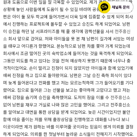
원과 도움으로 이번 일을 잘 극복할 수 있었어요. 제가 겪은 일들이 비슷한
상황에 놓인 사람들에게 도움이 될 수 있길 바라며 공유해 보려고 해요. 남
편은 아이 둘 모두 학교에 들어가면서 더욱 일에 집중할 수 있게 되어 회사
에서 진행하는 프로젝트에 몰두할 수 있었고 승진도 하게 되었어요. 남편
이 승진을 하던 날 서프라이즈를 해 줄 생각에 깜짝선물을 사서
전주흥신
소
회사 앞으로 갔어요. 저와 아이들을 못 본 채 남편이 길가에 서있는 여성
을 태우고 어디론가 향했어요. 본능적으로 남편 차를 쫓아 가게 되었는데
회사에서 조금 떨어진 곳의 숙박업소에 들어가는 것을 목격하게 되었어요.
그동안 외도를 하고 있다는 것을 전혀 예상하지 못했기 때문에 너무나 충
격적이었어요. 손이 떨리고 진정이 되지 않았지만 아이들과 함께 있었기에
애써 진정을 하고 집으로 돌아왔어요. 남편은 그날 승진 축하 회식이 있다
며 늦게 들어온다고 전화를 했고 저는 모르는척하며 그가 들어오기를 기다
렸어요. 집으로 들어온 그는 선물을 보고는 좋아하며 고맙다고 했고 저는
애써 감정을 숨기며 승진을 축하했어요. 도저히 잠을 이룰 수
전주흥신소
없어 남편을 재우고 거실로 나와 많은 고민을 했어요. 그리고 전주흥신소
를 알아보고 대면을 통한 상담을 받게 되었어요. 늦은 시간이었지만 불안
함에 마음 졸이는 저를 위해 출장상담을 진행하였고 대화를 나누다 보니
이곳이라면 제가 원하는 바를 이루어줄 곳이라는 믿음이 생겨 의뢰를 결정
하게 되었어요. 의뢰를 한 첫날부터 놀라운 소식들이 전해지기 시작했어요.