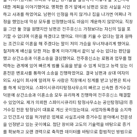
대한 계획을 이야기했어요. 명확한 증거 앞에서 남편은 모든 사실을 시인
하고 사과를 하였어요. 남편이 인정을 하지 않거나 집을 나가면 어쩌나 걱
정을 했었는데 막상 모두를 인정했는데도 마음이 개운하지 않았어요. 직장
을 그만 둘 것을 원했지만 남편은
전주흥신소
가정보다는 자신의 일을 포
기할 수 없다며 이혼을 하겠다고 했어요. 아이를 키울 수 없다는 말과 원하
는 조건으로 이혼을 해 주겠다는 말이 저의 가슴을 무너져내리게 했어요.
철저하게 배신을 당한 저는 좋게 이야기해서 끝이 날 수는 없다는 판단을
했고 상간소송과 이혼소송을 결심했어요. 전주흥신소는 로펌과 업무를 협
력하는 관계에 있어 빠르게 법률 도움을 받을 수 있게 되었고 능력 있는 이
혼전문 변호사를 통하여 소송을 진행하였어요. 결국 남편과 상대 여자의
외도 사실이 회사에 알려져 두 사람은 직장에서 징계를 받고 남편은 퇴사
를 하게 되었어요. 스파이시큐리티탐정사무소의 빠르고 신속한 증거수집
덕분에 상간소송과 이혼소송 모두 유리하게 진행하여
전주흥신소
해결할
수 있었어요. 제가 의뢰한 스파이시큐리티 탐정사무소는 공인탐정1급의 증
거수집 전문 탐정님이 대표로 계신 곳이었는데요. 사업자등록증을 소지하
고 민간조사 업을 허가받은 업체로 사실조사와 증거수집 분야에서 전문성
을 인정받고 있는 곳이에요. 첨단 장비와 고도의 기술력을 바탕으로 증거
를 확보하고 오랜 경력으로 축적한 데이터를 바탕으로 합법적인 방법으로