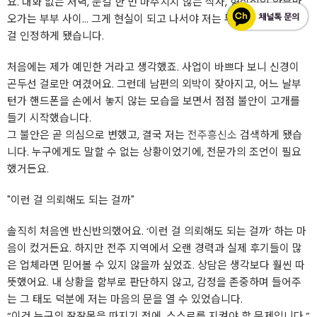
요. 대화 없는 저녁, 눈길 한 번 마주치지 않는 식사, 형식적인 안부만
오가는 부부 사이… 그게 현실이 되고 나서야 저는 무언가 잘못됐다는
걸 인정하게 됐습니다.
처음에는 제가 예민한 거라고 생각했죠. 사업이 바쁘다 보니 신경이
곤두선 걸로만 여겼어요. 그런데 남편의 외박이 잦아지고, 어느 날부
턴가 핸드폰을 손에서 놓지 않는 모습을 보면서 점점 불안이 고개를
들기 시작했습니다.
그 불안은 곧 의심으로 변했고, 결국 저는
전주흥신소
검색하게 됐습
니다. 누구에게도 말할 수 없는 상황이었기에, 전문가의 조언이 필요
했거든요.
"이런 걸 의뢰해도 되는 걸까"
솔직히 처음엔 반신반의했어요. ‘이런 걸 의뢰해도 되는 걸까’ 하는 마
음이 컸거든요. 하지만 전주 지역에서 오랜 경력과 실제 후기들이 많
은 업체라면 믿어볼 수 있지 않을까 싶었죠. 상담은 생각보다 훨씬 따
뜻했어요. 내 상황을 함부로 판단하지 않고, 감정을 존중하며 들어주
는 그 태도 덕분에 저는 마음의 문을 열 수 있었습니다.
“이건 누구의 잘잘못을 따지기 전에, 스스로를 지켜야 할 문제입니다.”