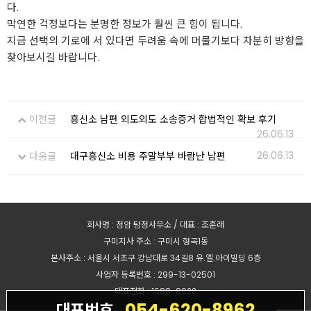
다.
막연한 걱정보다는 분명한 정보가 훨씬 큰 힘이 됩니다.
지금 선택의 기로에 서 있다면 두려움 속에 머물기보다 차분히 방향을
찾아보시길 바랍니다.
이전글
흥신소 남편 외도외도 소송증거 합법적인 확보 후기
26.06.13
26.06.13
다음글
대구흥신소 비용 주말부부 바람난 남편
회사명 : 정암 탐정사무소 / 대표 : 조훈래
구미지사 주소 : 구미시 형곡1동
본사주소 : 서울시 서초구 강남대로 34길8 유.엘.아이빌딩 6층
사업자 등록번호 : 299-13-02501
대표전화 : 1688-8922
054-620-8962
대표번호