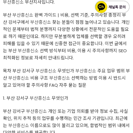
부산흥신소
부산지사입니다.
부산
부산흥신소
완벽 가이드 | 비용, 선택 기준, 주의사항 총정리 부
산 강서구에서
부산흥신소
찾는 분들이 점점 늘어나고 있습니다. 개인
적인 문제부터 법적 분쟁까지 다양한 상황에서 전문적인 도움을 필요
로 하기 때문인데요. 하지만 무분별하게 업체를 선택할 경우 오히려
피해를 입을 수 있기 때문에 신중한 접근이 중요합니다. 이번 글에서
는 부산
부산흥신소
선택 방식부터 비용, 이용 시 주의사항까지 SEO
최적화된 정보로 자세히 안내드립니다.
목차 부산 강서구
부산흥신소
무엇인가
부산흥신소
주요 업무 범위 부
산
부산흥신소
비용 구조
부산흥신소
선택하는 방법 이용 시 반드시
알고 있어야 할 주의사항 FAQ 자주 묻는 질문
1. 부산 강서구
부산흥신소
무엇인가
부산 강서구
부산흥신소
개인 또는 기업 의뢰를 받아 정보 수집, 사실
확인, 위치 추적 등의 업무를 수행하는 민간 조사 기관입니다. 최근에
는
부산흥신소
이름으로도 많이 불리고 있으며, 합법적인 범위 내에서
다양한 서비스를 제공합니다.