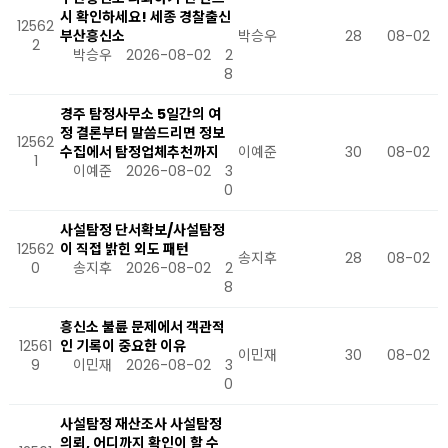
시 확인하세요! 세종 경찰출신
12562
부산흥신소
박승우
28
08-02
2
박승우
2026-08-02
2
8
경주 탐정사무소 5일간의 여
정 결론부터 말씀드리면 정보
12562
수집에서 탐정업체추천까지
이예준
30
08-02
1
이예준
2026-08-02
3
0
사설탐정 단서확보/사설탐정
12562
이 직접 밝힌 외도 패턴
송지후
28
08-02
0
송지후
2026-08-02
2
8
흥신소 불륜 문제에서 객관적
12561
인 기록이 중요한 이유
이민재
30
08-02
9
이민재
2026-08-02
3
0
사설탐정 재산조사 사설탐정
의뢰, 어디까지 확인이 할 수