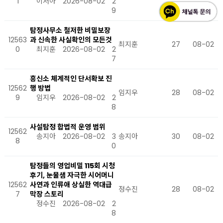
1
이서아
2026-08-02
2
9
탐정사무소 철저한 비밀보장
12563
과 신속한 사실확인의 모든것
최지훈
27
08-02
0
최지훈
2026-08-02
2
7
흥신소 체계적인 단서확보 진
12562
행 방법
임지우
28
08-02
9
임지우
2026-08-02
2
8
사설탐정 합법적 운영 범위
12562
송지아
2026-08-02
3
송지아
30
08-02
8
0
탐정들의 영업비밀 115회 시청
후기, 눈물샘 자극한 시어머니
12562
사연과 인류애 상실한 역대급
정수진
28
08-02
7
막장 스토리
정수진
2026-08-02
2
8