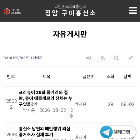
대한민국대표흥신소
정암 구미흥신소
자유게시판
Total 125,782건
11 페이지
번호
제목
글쓴이
조회
날짜
프리큐어 25화 줄거리와 결
말, 큐어 에클레르의 정체는 누
12563
구였을까?
박지윤
29
08-02
2
박지윤
2026-08-02
2
9
흥신소 남편의 배반행위 의심
12563
증거조사 실제 후기
이서아
29
08-02