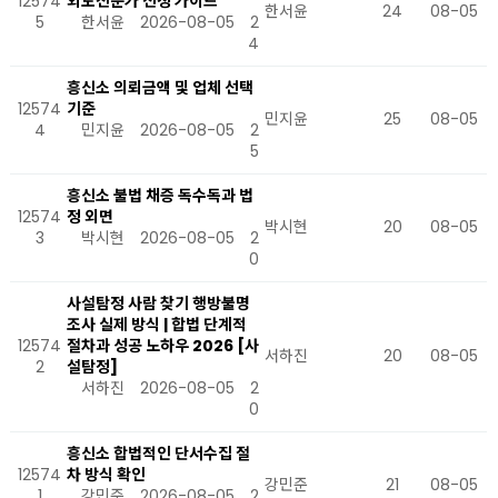
12574
외도전문가 선정 가이드
한서윤
24
08-05
5
한서윤
2026-08-05
2
4
흥신소 의뢰금액 및 업체 선택
12574
기준
민지윤
25
08-05
4
민지윤
2026-08-05
2
5
흥신소 불법 채증 독수독과 법
12574
정 외면
박시현
20
08-05
3
박시현
2026-08-05
2
0
사설탐정 사람 찾기 행방불명
조사 실제 방식 | 합법 단계적
12574
절차과 성공 노하우 2026 [사
서하진
20
08-05
2
설탐정]
서하진
2026-08-05
2
0
흥신소 합법적인 단서수집 절
12574
차 방식 확인
강민준
21
08-05
1
강민준
2026-08-05
2