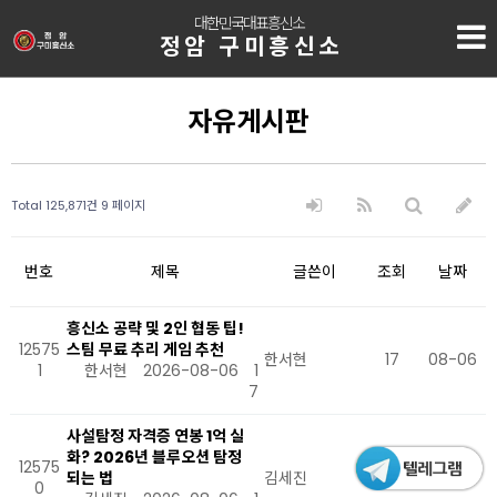
대한민국대표흥신소
정암 구미흥신소
자유게시판
Total 125,871건
9 페이지
번호
제목
글쓴이
조회
날짜
흥신소 공략 및 2인 협동 팁!
12575
스팀 무료 추리 게임 추천
한서현
17
08-06
1
한서현
2026-08-06
1
7
사설탐정 자격증 연봉 1억 실
화? 2026년 블루오션 탐정
12575
되는 법
김세진
17
08-06
0