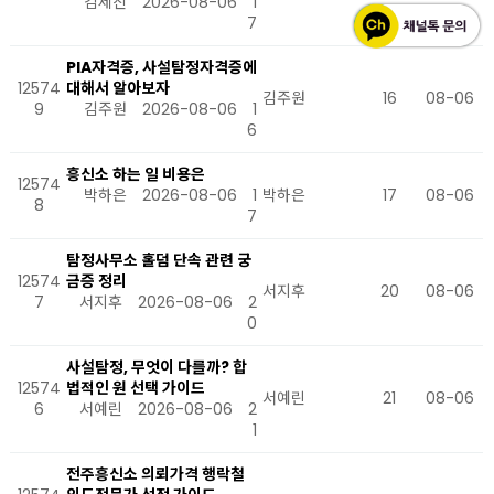
김세진
2026-08-06
1
7
PIA자격증, 사설탐정자격증에
12574
대해서 알아보자
김주원
16
08-06
9
김주원
2026-08-06
1
6
흥신소 하는 일 비용은
12574
박하은
2026-08-06
1
박하은
17
08-06
8
7
탐정사무소 홀덤 단속 관련 궁
12574
금증 정리
서지후
20
08-06
7
서지후
2026-08-06
2
0
사설탐정, 무엇이 다를까? 합
12574
법적인 원 선택 가이드
서예린
21
08-06
6
서예린
2026-08-06
2
1
전주흥신소 의뢰가격 행락철