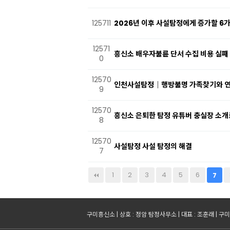
125711
2026년 이후 사설탐정에게 증가할 6가
12571
흥신소 배우자불륜 단서 수집 비용 실패
0
12570
인천사설탐정｜행방불명 가족찾기와 연락
9
12570
흥신소 은퇴한 탐정 유튜버 충실장 소개
8
12570
사설탐정 사설 탐정의 해결
7
다음
맨끝
1
2
3
4
5
6
7
구미흥신소 | 상호 : 정암 탐정사무소 | 대표 : 조훈래 | 구미