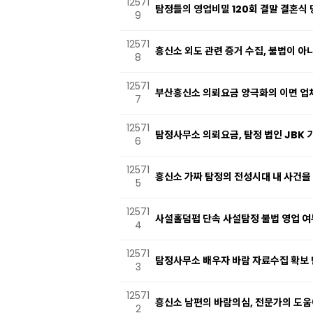
12571
탐정들의 영업비밀 120회 결말 결혼식 
9
12571
흥신소 외도 관련 증거 수집, 불법이 
8
12571
부산흥신소 의뢰요금 양극화의 이면 업
7
12571
탐정사무소 의뢰요금, 탐정 법인 JBK
6
12571
흥신소 가짜 탐정의 전성시대 내 사건을 
5
12571
사설홀덤펍 단속 사설탐정 불법 영업 여
4
12571
탐정사무소 배우자 바람 자료수집 확보
3
12571
흥신소 남편의 바람의심, 전문가의 도움
2